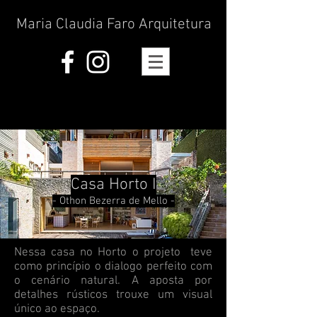
Maria Claudia Faro Arquitetura
Casa Horto I
- Othon Bezerra de Mello -
Nessa casa no Horto o projeto teve
como princípio o dialogo perfeito com
o cenário natural. A aposta por
detalhes rústicos trouxe um visual
único ao espaço.