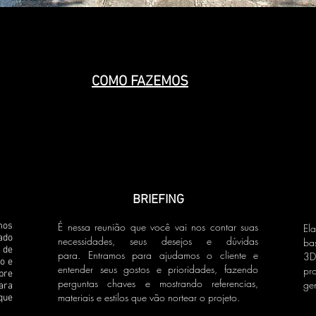
COMO FAZEMOS
BRIEFING
mos
É nessa reunião que você vai nos contar suas
El
ado
necessidades, seus desejos e dúvidas
ba
 de
para. Entramos para ajudamos o cliente e
3D
o e
entender seus gostos e prioridades, fazendo
pro
pre
perguntas chaves e mostrando referencias,
ge
ara
materiais e estilos que vão nortear o projeto.
que