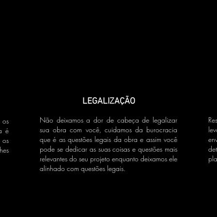
LEGALIZAÇÃO
Não deixamos a dor de cabeça de legalizar
Re
 os
sua obra com você, cuidamos da burocracia
le
a é
que é as questões legais da obra e assim você
en
 os
pode se dedicar as suas coisas e questões mais
de
hes
relevantes do seu projeto enquanto deixamos ele
pla
alinhado com questões legais.