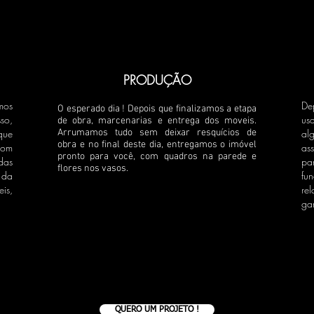
PRODUÇÃO
mos
De
O esperado dia ! Depois que finalizamos a etapa
o,
us
de obra, marcenarias e entrega dos moveis.
que
Arrumamos tudo sem deixar resquícios de
al
obra e no final deste dia, entregamos o imóvel
com
as
pronto para você, com quadros na parede e
das
pa
flores nos vasos.
 da
fu
is,
re
ga
QUERO UM PROJETO !