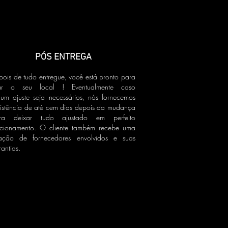
PÓS ENTREGA
pois de tudo entregue, você está pronto para
ar o seu local ! Eventualmente caso
gum ajuste seja necessários, nós fornecemos
sistência de até cem dias depois da mudança
ra deixar tudo ajustado em perfeito
ncionamento. O cliente também recebe uma
lação de fornecedores envolvidos e suas
rantias.